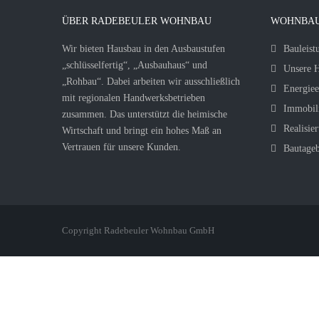
ÜBER RADEBEULER WOHNBAU
WOHNBAU
Wir bieten Hausbau in den Ausbaustufen
Bauleist
„schlüsselfertig“, „Ausbauhaus“ und
Unsere H
„Rohbau“. Dabei arbeiten wir ausschließlich
Energiee
mit regionalen Handwerksbetrieben
Immobil
zusammen. Das unterstützt die heimische
Realisier
Wirtschaft und bringt ein hohes Maß an
Vertrauen für unsere Kunden.
Bautage
Copyright Radebeuler Wohnbau GmbH