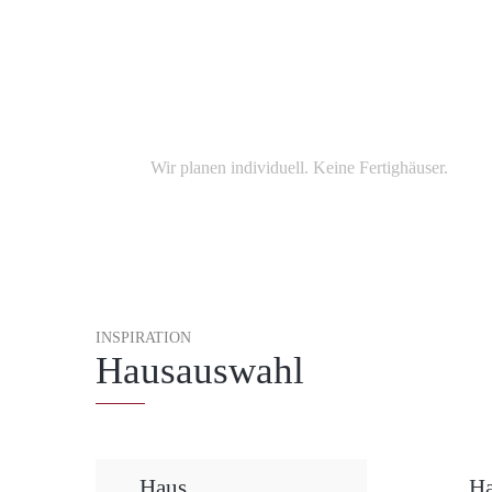
Ihr Leben und Ihr Haus
Wir planen individuell. Keine Fertighäuser.
INSPIRATION
Hausauswahl
Haus
H