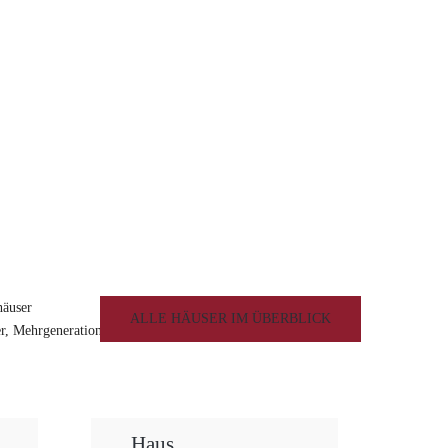
KONTAKTIEREN SIE UNS
häuser
ALLE HÄUSER IM ÜBERBLICK
er, Mehrgenerationenhäuser,
Haus