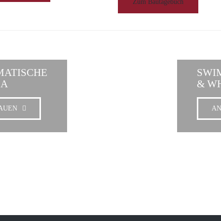
Zum Bautagebuch
MATISCHE
SWI
LA
& W
AUEN
A