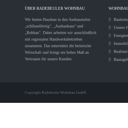
ÜBER RADEBEULER WOHNBAU
WOHNBAU
Wir bieten Hausbau in den Ausbaustufen
Bauleist
„schlüsselfertig“, „Ausbauhaus“ und
Unsere H
„Rohbau“. Dabei arbeiten wir ausschließlich
Energiee
mit regionalen Handwerksbetrieben
Immobil
zusammen. Das unterstützt die heimische
Realisier
Wirtschaft und bringt ein hohes Maß an
Vertrauen für unsere Kunden.
Bautage
Copyright Radebeuler Wohnbau GmbH