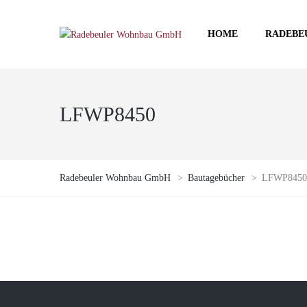
HOME
RADEBE
LFWP8450
Radebeuler Wohnbau GmbH
>
Bautagebücher
>
LFWP8450