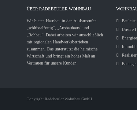
ÜBER RADEBEULER WOHNBAU
WOHNBAU
Wir bieten Hausbau in den Ausbaustufen
Bauleist
„schlüsselfertig“, „Ausbauhaus“ und
Unsere H
„Rohbau“. Dabei arbeiten wir ausschließlich
Energiee
mit regionalen Handwerksbetrieben
Immobil
zusammen. Das unterstützt die heimische
Realisier
Wirtschaft und bringt ein hohes Maß an
Vertrauen für unsere Kunden.
Bautage
Copyright Radebeuler Wohnbau GmbH