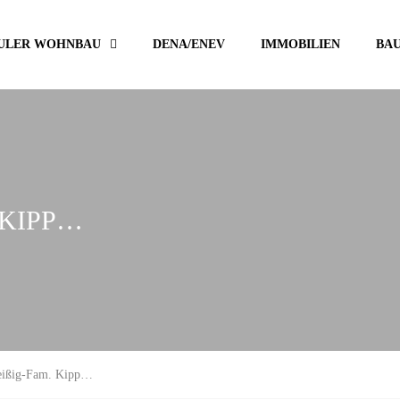
ULER WOHNBAU
DENA/ENEV
IMMOBILIEN
BA
IPP…
eißig-Fam. Kipp…