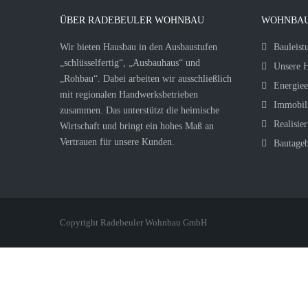
ÜBER RADEBEULER WOHNBAU
WOHNBAU
Wir bieten Hausbau in den Ausbaustufen
Bauleist
„schlüsselfertig“, „Ausbauhaus“ und
Unsere H
„Rohbau“. Dabei arbeiten wir ausschließlich
Energiee
mit regionalen Handwerksbetrieben
Immobil
zusammen. Das unterstützt die heimische
Realisier
Wirtschaft und bringt ein hohes Maß an
Vertrauen für unsere Kunden.
Bautage
Copyright Radebeuler Wohnbau GmbH