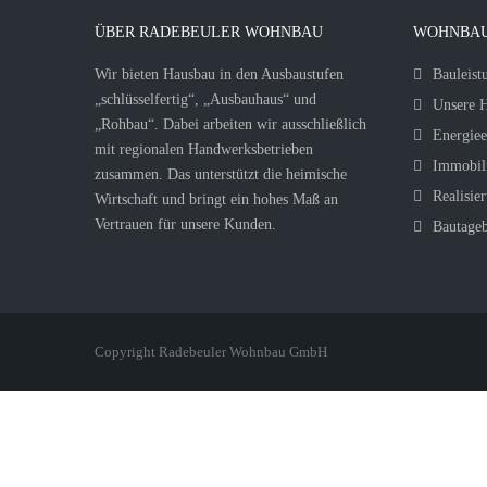
ÜBER RADEBEULER WOHNBAU
WOHNBAU
Wir bieten Hausbau in den Ausbaustufen
Bauleist
„schlüsselfertig“, „Ausbauhaus“ und
Unsere H
„Rohbau“. Dabei arbeiten wir ausschließlich
Energiee
mit regionalen Handwerksbetrieben
Immobil
zusammen. Das unterstützt die heimische
Realisier
Wirtschaft und bringt ein hohes Maß an
Vertrauen für unsere Kunden.
Bautage
Copyright Radebeuler Wohnbau GmbH