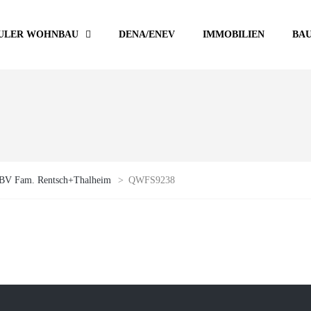
ULER WOHNBAU
DENA/ENEV
IMMOBILIEN
BA
 BV Fam. Rentsch+Thalheim
>
QWFS9238