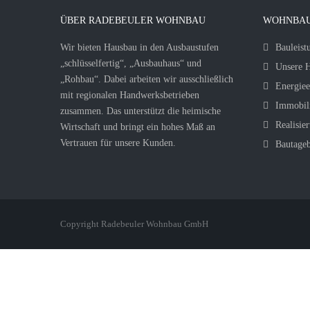
ÜBER RADEBEULER WOHNBAU
WOHNBAU
Wir bieten Hausbau in den Ausbaustufen
Bauleist
„schlüsselfertig“, „Ausbauhaus“ und
Unsere H
„Rohbau“. Dabei arbeiten wir ausschließlich
Energiee
mit regionalen Handwerksbetrieben
Immobil
zusammen. Das unterstützt die heimische
Realisier
Wirtschaft und bringt ein hohes Maß an
Vertrauen für unsere Kunden.
Bautage
Copyright Radebeuler Wohnbau GmbH