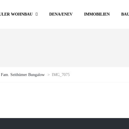
ULER WOHNBAU
DENA/ENEV
IMMOBILIEN
BA
 Fam. Seithümer Bungalow
>
IMG_7075