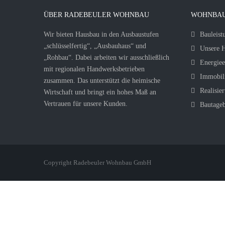
ÜBER RADEBEULER WOHNBAU
WOHNBAU
Wir bieten Hausbau in den Ausbaustufen
Bauleist
„schlüsselfertig“, „Ausbauhaus“ und
Unsere H
„Rohbau“. Dabei arbeiten wir ausschließlich
Energiee
mit regionalen Handwerksbetrieben
Immobil
zusammen. Das unterstützt die heimische
Realisier
Wirtschaft und bringt ein hohes Maß an
Vertrauen für unsere Kunden.
Bautage
Copyright Radebeuler Wohnbau GmbH