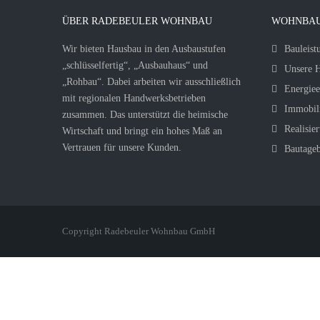
ÜBER RADEBEULER WOHNBAU
WOHNBAU
Wir bieten Hausbau in den Ausbaustufen
Bauleist
„schlüsselfertig“, „Ausbauhaus“ und
Unsere H
„Rohbau“. Dabei arbeiten wir ausschließlich
Energiee
mit regionalen Handwerksbetrieben
Immobil
zusammen. Das unterstützt die heimische
Realisier
Wirtschaft und bringt ein hohes Maß an
Vertrauen für unsere Kunden.
Bautage
Copyright Radebeuler Wohnbau GmbH