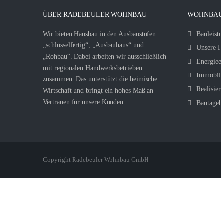
ÜBER RADEBEULER WOHNBAU
WOHNBAU
Wir bieten Hausbau in den Ausbaustufen
Bauleist
„schlüsselfertig“, „Ausbauhaus“ und
Unsere H
„Rohbau“. Dabei arbeiten wir ausschließlich
Energiee
mit regionalen Handwerksbetrieben
Immobil
zusammen. Das unterstützt die heimische
Realisier
Wirtschaft und bringt ein hohes Maß an
Vertrauen für unsere Kunden.
Bautage
Copyright Radebeuler Wohnbau GmbH