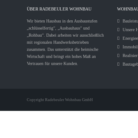
ÜBER RADEBEULER WOHNBAU
WOHNBAU
Wir bieten Hausbau in den Ausbaustufen
Bauleist
„schlüsselfertig“, „Ausbauhaus“ und
Unsere H
„Rohbau“. Dabei arbeiten wir ausschließlich
Energiee
mit regionalen Handwerksbetrieben
Immobil
zusammen. Das unterstützt die heimische
Realisier
Wirtschaft und bringt ein hohes Maß an
Vertrauen für unsere Kunden.
Bautage
Copyright Radebeuler Wohnbau GmbH