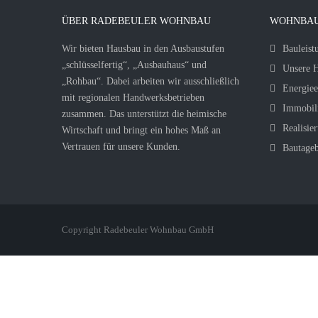
ÜBER RADEBEULER WOHNBAU
WOHNBAU
Wir bieten Hausbau in den Ausbaustufen
Bauleist
„schlüsselfertig“, „Ausbauhaus“ und
Unsere H
„Rohbau“. Dabei arbeiten wir ausschließlich
Energiee
mit regionalen Handwerksbetrieben
Immobil
zusammen. Das unterstützt die heimische
Realisier
Wirtschaft und bringt ein hohes Maß an
Vertrauen für unsere Kunden.
Bautage
Copyright Radebeuler Wohnbau GmbH