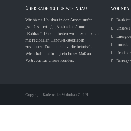
ÜBER RADEBEULER WOHNBAU
WOHNBAU
Wir bieten Hausbau in den Ausbaustufen
Bauleist
„schlüsselfertig“, „Ausbauhaus“ und
Unsere H
„Rohbau“. Dabei arbeiten wir ausschließlich
Energiee
mit regionalen Handwerksbetrieben
Immobil
zusammen. Das unterstützt die heimische
Realisier
Wirtschaft und bringt ein hohes Maß an
Vertrauen für unsere Kunden.
Bautage
Copyright Radebeuler Wohnbau GmbH