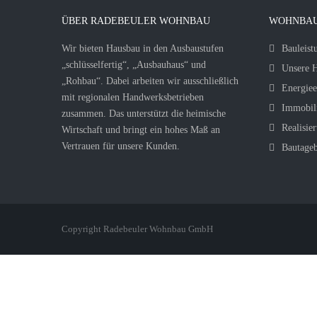
ÜBER RADEBEULER WOHNBAU
WOHNBAU
Wir bieten Hausbau in den Ausbaustufen
Bauleist
„schlüsselfertig“, „Ausbauhaus“ und
Unsere H
„Rohbau“. Dabei arbeiten wir ausschließlich
Energiee
mit regionalen Handwerksbetrieben
Immobil
zusammen. Das unterstützt die heimische
Realisier
Wirtschaft und bringt ein hohes Maß an
Vertrauen für unsere Kunden.
Bautage
Copyright Radebeuler Wohnbau GmbH