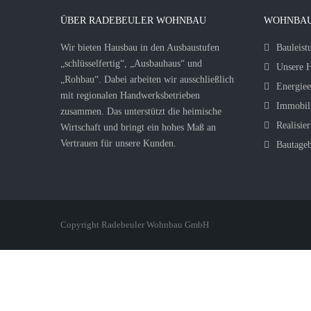
ÜBER RADEBEULER WOHNBAU
WOHNBAU
Wir bieten Hausbau in den Ausbaustufen
Bauleist
„schlüsselfertig“, „Ausbauhaus“ und
Unsere H
„Rohbau“. Dabei arbeiten wir ausschließlich
Energiee
mit regionalen Handwerksbetrieben
Immobil
zusammen. Das unterstützt die heimische
Realisier
Wirtschaft und bringt ein hohes Maß an
Vertrauen für unsere Kunden.
Bautage
Copyright Radebeuler Wohnbau GmbH