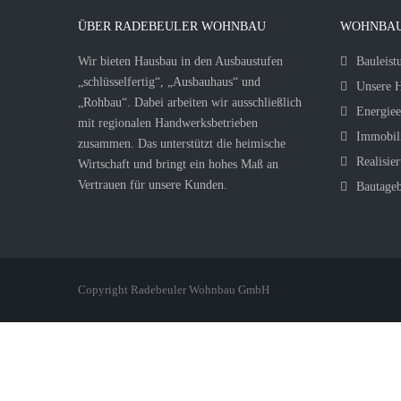
ÜBER RADEBEULER WOHNBAU
WOHNBAU
Wir bieten Hausbau in den Ausbaustufen
Bauleist
„schlüsselfertig“, „Ausbauhaus“ und
Unsere H
„Rohbau“. Dabei arbeiten wir ausschließlich
Energiee
mit regionalen Handwerksbetrieben
Immobil
zusammen. Das unterstützt die heimische
Realisier
Wirtschaft und bringt ein hohes Maß an
Vertrauen für unsere Kunden.
Bautage
Copyright Radebeuler Wohnbau GmbH