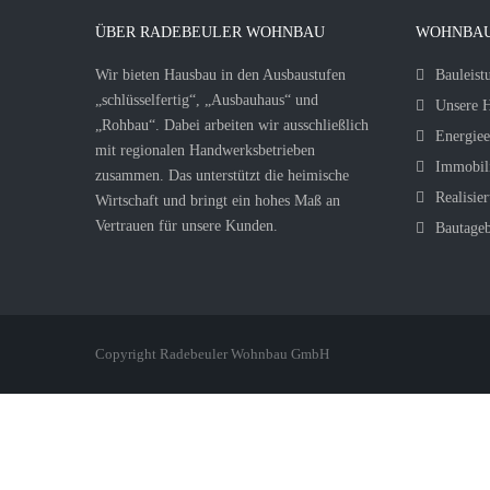
ÜBER RADEBEULER WOHNBAU
WOHNBAU
Wir bieten Hausbau in den Ausbaustufen
Bauleist
„schlüsselfertig“, „Ausbauhaus“ und
Unsere H
„Rohbau“. Dabei arbeiten wir ausschließlich
Energiee
mit regionalen Handwerksbetrieben
Immobil
zusammen. Das unterstützt die heimische
Realisier
Wirtschaft und bringt ein hohes Maß an
Vertrauen für unsere Kunden.
Bautage
Copyright Radebeuler Wohnbau GmbH