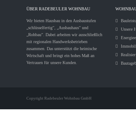
ÜBER RADEBEULER WOHNBAU
WOHNBAU
Wir bieten Hausbau in den Ausbaustufen
Bauleist
„schlüsselfertig“, „Ausbauhaus“ und
Unsere H
„Rohbau“. Dabei arbeiten wir ausschließlich
Energiee
mit regionalen Handwerksbetrieben
Immobil
zusammen. Das unterstützt die heimische
Realisier
Wirtschaft und bringt ein hohes Maß an
Vertrauen für unsere Kunden.
Bautage
Copyright Radebeuler Wohnbau GmbH