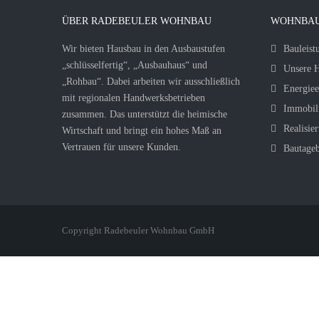
ÜBER RADEBEULER WOHNBAU
WOHNBAU
Wir bieten Hausbau in den Ausbaustufen
Bauleist
„schlüsselfertig“, „Ausbauhaus“ und
Unsere H
„Rohbau“. Dabei arbeiten wir ausschließlich
Energiee
mit regionalen Handwerksbetrieben
Immobil
zusammen. Das unterstützt die heimische
Realisier
Wirtschaft und bringt ein hohes Maß an
Vertrauen für unsere Kunden.
Bautage
Copyright Radebeuler Wohnbau GmbH