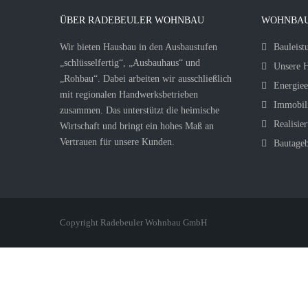
ÜBER RADEBEULER WOHNBAU
WOHNBAU
Wir bieten Hausbau in den Ausbaustufen
Bauleist
„schlüsselfertig“, „Ausbauhaus“ und
Unsere H
„Rohbau“. Dabei arbeiten wir ausschließlich
Energiee
mit regionalen Handwerksbetrieben
Immobil
zusammen. Das unterstützt die heimische
Realisier
Wirtschaft und bringt ein hohes Maß an
Vertrauen für unsere Kunden.
Bautage
Copyright Radebeuler Wohnbau GmbH