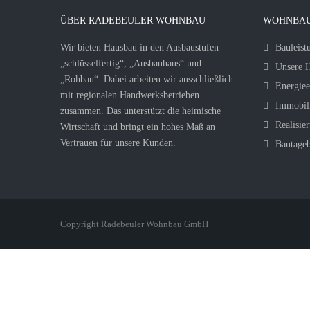
ÜBER RADEBEULER WOHNBAU
WOHNBAU
Wir bieten Hausbau in den Ausbaustufen
Bauleist
„schlüsselfertig“, „Ausbauhaus“ und
Unsere H
„Rohbau“. Dabei arbeiten wir ausschließlich
Energiee
mit regionalen Handwerksbetrieben
Immobil
zusammen. Das unterstützt die heimische
Realisier
Wirtschaft und bringt ein hohes Maß an
Vertrauen für unsere Kunden.
Bautage
Copyright Radebeuler Wohnbau GmbH