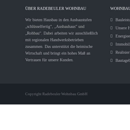
ÜBER RADEBEULER WOHNBAU
WOHNBAU
Wir bieten Hausbau in den Ausbaustufen
Bauleist
„schlüsselfertig“, „Ausbauhaus“ und
Unsere H
„Rohbau“. Dabei arbeiten wir ausschließlich
Energiee
mit regionalen Handwerksbetrieben
Immobil
zusammen. Das unterstützt die heimische
Realisier
Wirtschaft und bringt ein hohes Maß an
Vertrauen für unsere Kunden.
Bautage
Copyright Radebeuler Wohnbau GmbH