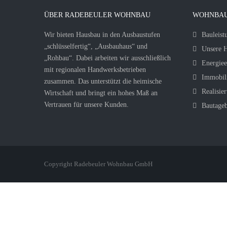
ÜBER RADEBEULER WOHNBAU
WOHNBAU
Wir bieten Hausbau in den Ausbaustufen
Bauleist
„schlüsselfertig“, „Ausbauhaus“ und
Unsere H
„Rohbau“. Dabei arbeiten wir ausschließlich
Energiee
mit regionalen Handwerksbetrieben
Immobil
zusammen. Das unterstützt die heimische
Realisier
Wirtschaft und bringt ein hohes Maß an
Vertrauen für unsere Kunden.
Bautage
Copyright Radebeuler Wohnbau GmbH