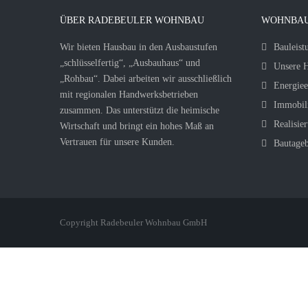
ÜBER RADEBEULER WOHNBAU
WOHNBAU
Wir bieten Hausbau in den Ausbaustufen
Bauleist
„schlüsselfertig“, „Ausbauhaus“ und
Unsere H
„Rohbau“. Dabei arbeiten wir ausschließlich
Energiee
mit regionalen Handwerksbetrieben
Immobil
zusammen. Das unterstützt die heimische
Realisier
Wirtschaft und bringt ein hohes Maß an
Vertrauen für unsere Kunden.
Bautage
Copyright Radebeuler Wohnbau GmbH