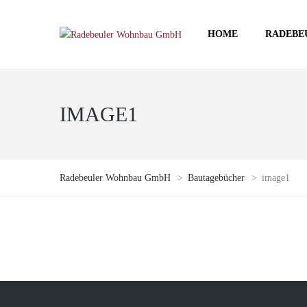
HOME
RADEBE
IMAGE1
Radebeuler Wohnbau GmbH
>
Bautagebücher
>
image1