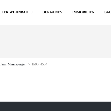
ULER WOHNBAU
DENA/ENEV
IMMOBILIEN
BA
Fam. Mannsperger
>
IMG_4554