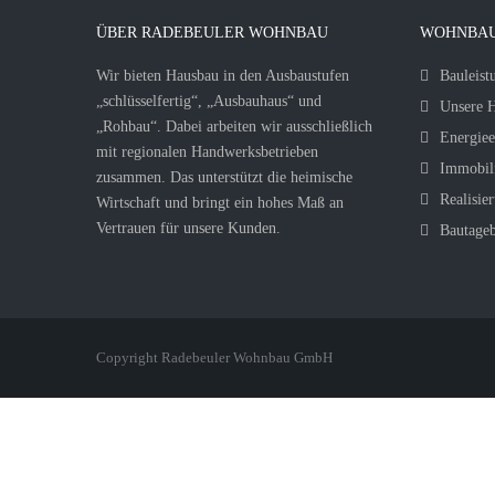
ÜBER RADEBEULER WOHNBAU
WOHNBAU
Wir bieten Hausbau in den Ausbaustufen
Bauleist
„schlüsselfertig“, „Ausbauhaus“ und
Unsere H
„Rohbau“. Dabei arbeiten wir ausschließlich
Energiee
mit regionalen Handwerksbetrieben
Immobil
zusammen. Das unterstützt die heimische
Realisier
Wirtschaft und bringt ein hohes Maß an
Vertrauen für unsere Kunden.
Bautage
Copyright Radebeuler Wohnbau GmbH