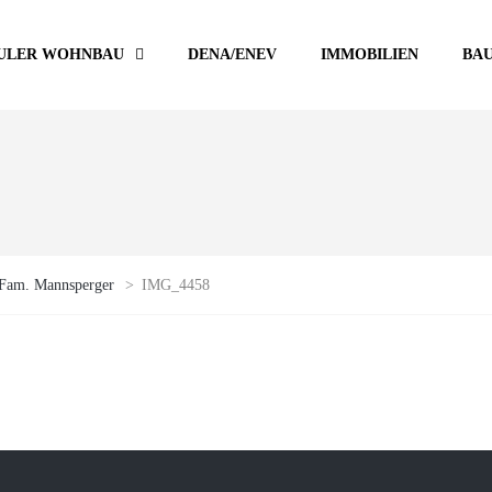
ULER WOHNBAU
DENA/ENEV
IMMOBILIEN
BA
Fam. Mannsperger
>
IMG_4458