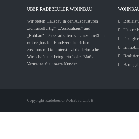
ÜBER RADEBEULER WOHNBAU
WOHNBAU
Wir bieten Hausbau in den Ausbaustufen
Bauleist
„schlüsselfertig“, „Ausbauhaus“ und
Unsere H
„Rohbau“. Dabei arbeiten wir ausschließlich
Energiee
mit regionalen Handwerksbetrieben
Immobil
zusammen. Das unterstützt die heimische
Realisier
Wirtschaft und bringt ein hohes Maß an
Vertrauen für unsere Kunden.
Bautage
Copyright Radebeuler Wohnbau GmbH