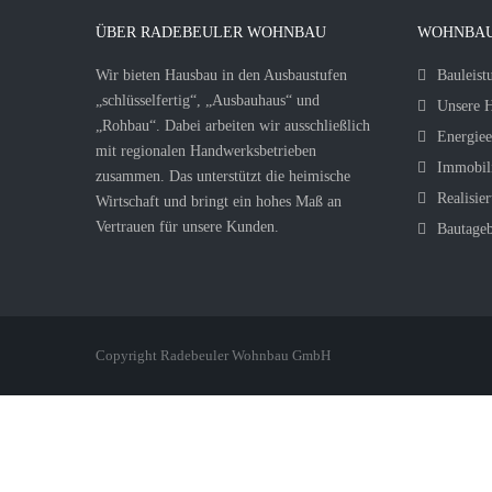
ÜBER RADEBEULER WOHNBAU
WOHNBAU
Wir bieten Hausbau in den Ausbaustufen
Bauleist
„schlüsselfertig“, „Ausbauhaus“ und
Unsere H
„Rohbau“. Dabei arbeiten wir ausschließlich
Energiee
mit regionalen Handwerksbetrieben
Immobil
zusammen. Das unterstützt die heimische
Realisier
Wirtschaft und bringt ein hohes Maß an
Vertrauen für unsere Kunden.
Bautage
Copyright Radebeuler Wohnbau GmbH