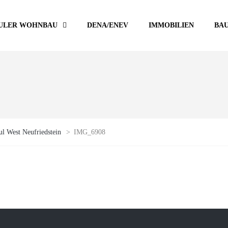
ULER WOHNBAU
DENA/ENEV
IMMOBILIEN
BA
l West Neufriedstein
>
IMG_6908