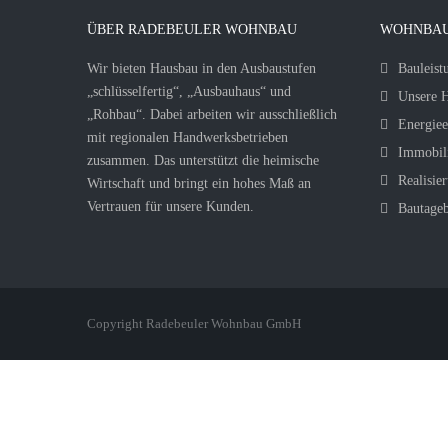
ÜBER RADEBEULER WOHNBAU
WOHNBAU
Wir bieten Hausbau in den Ausbaustufen
Bauleist
„schlüsselfertig“, „Ausbauhaus“ und
Unsere H
„Rohbau“. Dabei arbeiten wir ausschließlich
Energiee
mit regionalen Handwerksbetrieben
Immobil
zusammen. Das unterstützt die heimische
Realisier
Wirtschaft und bringt ein hohes Maß an
Vertrauen für unsere Kunden.
Bautage
Copyright Radebeuler Wohnbau GmbH