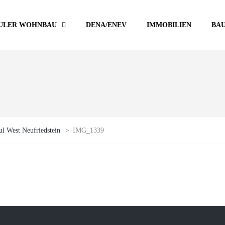
ULER WOHNBAU
DENA/ENEV
IMMOBILIEN
BA
l West Neufriedstein
>
IMG_1339