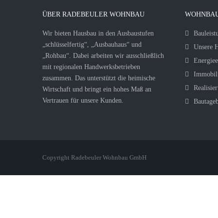
ÜBER RADEBEULER WOHNBAU
WOHNBAU
Wir bieten Hausbau in den Ausbaustufen
Bauleist
„schlüsselfertig“, „Ausbauhaus“ und
Unsere H
„Rohbau“. Dabei arbeiten wir ausschließlich
Energiee
mit regionalen Handwerksbetrieben
Immobil
zusammen. Das unterstützt die heimische
Realisier
Wirtschaft und bringt ein hohes Maß an
Vertrauen für unsere Kunden.
Bautage
Copyright Radebeuler Wohnbau GmbH